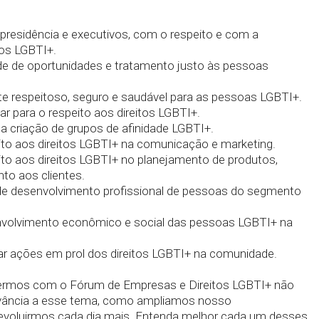
presidência e executivos, com o respeito e com a
tos LGBTI+.
de de oportunidades e tratamento justo às pessoas
e respeitoso, seguro e saudável para as pessoas LGBTI+.
car para o respeito aos direitos LGBTI+.
r a criação de grupos de afinidade LGBTI+.
ito aos direitos LGBTI+ na comunicação e marketing.
ito aos direitos LGBTI+ no planejamento de produtos,
to aos clientes.
de desenvolvimento profissional de pessoas do segmento
nvolvimento econômico e social das pessoas LGBTI+ na
ar ações em prol dos direitos LGBTI+ na comunidade.
rmos com o Fórum de Empresas e Direitos LGBTI+ não
vância a esse tema, como ampliamos nosso
evoluirmos cada dia mais. Entenda melhor cada um desses