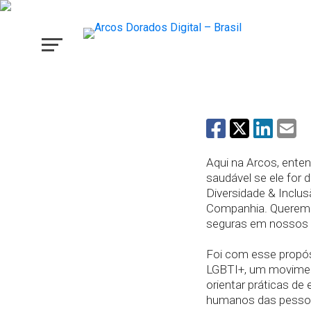
Arcos Dorados agora f
Fórum de Empresas e 
Aqui na Arcos, ente
saudável se ele for d
Diversidade & Inclu
Companhia. Queremo
seguras em nossos 
Foi com esse propó
LGBTI+, um movimen
orientar práticas de
humanos das pesso