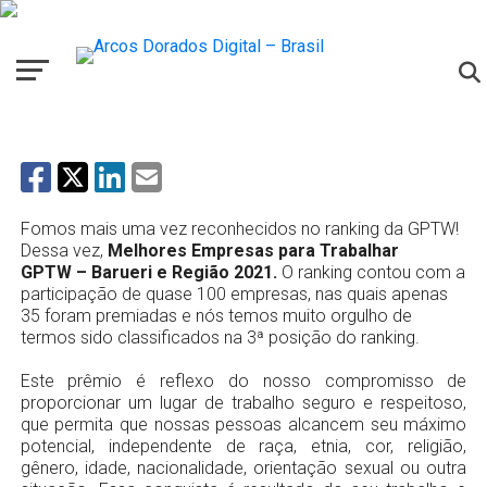
NOTÍCIAS
McDonald’s é premiada no
Ranking Melhores Empresas para
Trabalhar GPTW – Barueri e Região 2021!
Fomos mais uma vez reconhecidos no ranking da GPTW!
Dessa vez,
Melhores Empresas para Trabalhar
GPTW – Barueri e Região 2021.
O ranking contou com a
participação de quase 100 empresas, nas quais apenas
35 foram premiadas e nós temos muito orgulho de
termos sido classificados na 3ª posição do ranking.
Este prêmio é reflexo do nosso compromisso de
proporcionar um lugar de trabalho seguro e respeitoso,
que permita que nossas pessoas alcancem seu máximo
potencial, independente de raça, etnia, cor, religião,
gênero, idade, nacionalidade, orientação sexual ou outra