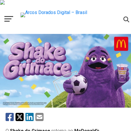
O
Shake do Grimace
retorna ao
McDonald’s