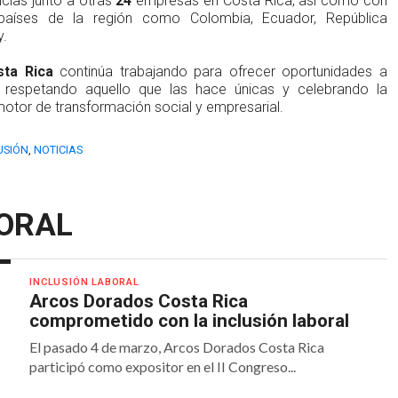
ncias junto a otras
24
empresas en Costa Rica, así como con
países de la región como Colombia, Ecuador, República
y.
ta Rica
continúa trabajando para ofrecer oportunidades a
, respetando aquello que las hace únicas y celebrando la
otor de transformación social y empresarial.
USIÓN
,
NOTICIAS
BORAL
INCLUSIÓN LABORAL
Arcos Dorados Costa Rica
comprometido con la inclusión laboral
El pasado 4 de marzo, Arcos Dorados Costa Rica
participó como expositor en el II Congreso...