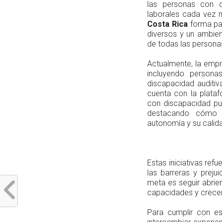
las personas con d
laborales cada vez m
Costa
Rica
forma par
diversos y un ambien
de todas las persona
Actualmente, la em
incluyendo persona
discapacidad auditiv
cuenta con la plata
con discapacidad pue
destacando cómo l
autonomía y su calida
Estas iniciativas refu
las barreras y preju
meta es seguir abrie
capacidades y crecer
Para cumplir con es