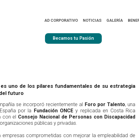
Rica se
empresas Por
AD CORPORATIVO
NOTICIAS
GALERÍA
BENE
Becamos tu Pasión
 es uno de los pilares fundamentales de su estrategia
del futuro
ompañía se incorporó recientemente al
Foro por Talento
, una
n España por la
Fundación ONCE
y replicada en Costa Rica
a con el
Consejo Nacional de Personas con Discapacidad
organizaciones públicas y privadas.
a empresas comprometidas con mejorar la empleabilidad de