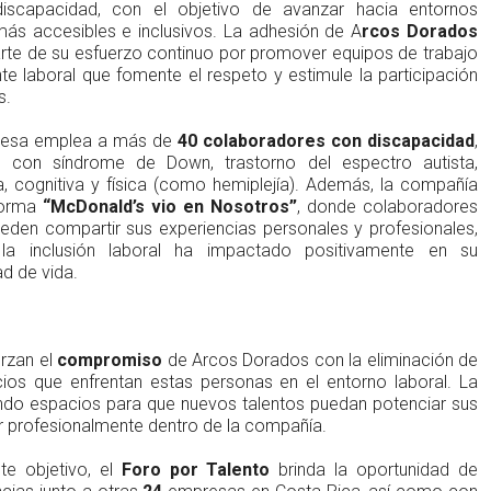
iscapacidad, con el objetivo de avanzar hacia entornos
ás accesibles e inclusivos. La adhesión de A
rcos Dorados
te de su esfuerzo continuo por promover equipos de trabajo
te laboral que fomente el respeto y estimule la participación
s.
presa emplea a más de
40 colaboradores con discapacidad
,
s con síndrome de Down, trastorno del espectro autista,
a, cognitiva y física (como hemiplejía). Además, la compañía
forma
“McDonald’s vio en Nosotros”
, donde colaboradores
den compartir sus experiencias personales y profesionales,
a inclusión laboral ha impactado positivamente en su
d de vida.
erzan el
compromiso
de Arcos Dorados con la eliminación de
icios que enfrentan estas personas en el entorno laboral. La
ndo espacios para que nuevos talentos puedan potenciar sus
 profesionalmente dentro de la compañía.
te objetivo, el
Foro por Talento
brinda la oportunidad de