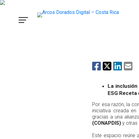
Arcos Dorados Costa 
incorpora al Foro de 
Talento
La inclusión
ESG Receta 
Por esa razón, la c
iniciativa creada e
gracias a una alianz
(CONAPDIS)
y otras 
Este espacio reúne 