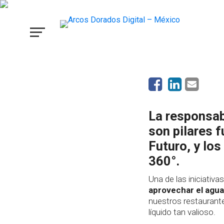
Cuidamos, ahorramos 
el agua
La responsa
son pilares 
Futuro, y lo
360°.
Una de las iniciativ
aprovechar el agua
nuestros restaurantes
líquido tan valioso.