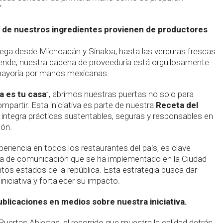
”
 de nuestros ingredientes provienen de productores
lega desde Michoacán y Sinaloa, hasta las verduras frescas
lende, nuestra cadena de proveeduría está orgullosamente
ayoría por manos mexicanas.
a es tu casa
”, abrimos nuestras puertas no solo para
mpartir. Esta iniciativa es parte de nuestra
Receta del
ue integra prácticas sustentables, seguras y responsables en
ión.
xperiencia en todos los restaurantes del país, es clave
gia de comunicación que se ha implementado en la Ciudad
ntos estados de la república. Esta estrategia busca dar
 iniciativa y fortalecer su impacto.
ublicaciones en medios sobre nuestra iniciativa.
Puertas Abiertas, el recorrido que muestra la calidad detrás