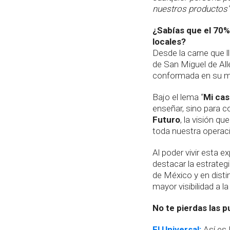
nuestros productos
¿Sabías que el 70%
locales?
Desde la carne que l
de San Miguel de Al
conformada en su m
Bajo el lema “
Mi cas
enseñar, sino para co
Futuro
, la visión q
toda nuestra operac
Al poder vivir esta e
destacar la estrate
de México y en disti
mayor visibilidad a la
No te pierdas las p
El Universal:
Así es 