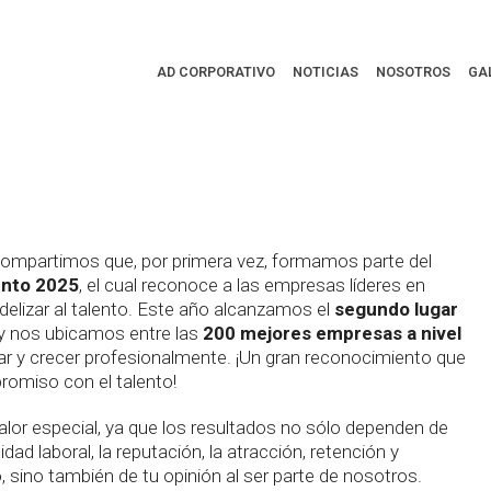
res lugares
!
AD CORPORATIVO
NOTICIAS
NOSOTROS
GA
 compartimos que, por primera vez, formamos parte del
ento 2025
, el cual reconoce a las empresas líderes en
 fidelizar al talento. Este año alcanzamos el
segundo lugar
y nos ubicamos entre las
200 mejores empresas a nivel
ar y crecer profesionalmente. ¡Un gran reconocimiento que
romiso con el talento!
valor especial, ya que los resultados no sólo dependen de
dad laboral, la reputación, la atracción, retención y
o, sino también de tu opinión al ser parte de nosotros.