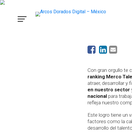
como uno de los mejo
para trabajar y crecer
Con gran orgullo te
ranking Merco Tal
atraer, desarrollar y
en nuestro sector
nacional
para trabaj
refleja nuestro comp
Este logro tiene un 
factores como la cali
desarrollo del talent