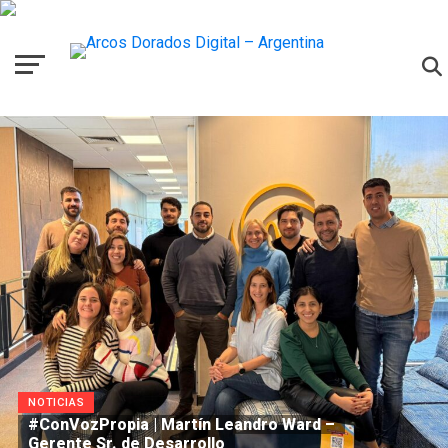
NOTICIAS
#ConVozPropia | Martín Leandro Ward –
Gerente Sr. de Desarrollo