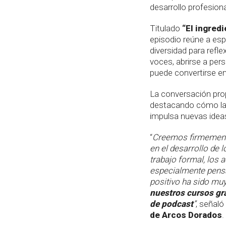
desarrollo profesiona
Titulado
“El ingred
episodio reúne a esp
diversidad para refl
voces, abrirse a per
puede convertirse en
La conversación prop
destacando cómo la 
impulsa nuevas ideas
“
Creemos firmemente
en el desarrollo de
trabajo formal, los
especialmente pensa
positivo ha sido mu
nuestros cursos gr
de podcast
”
, señal
de Arcos Dorados
.