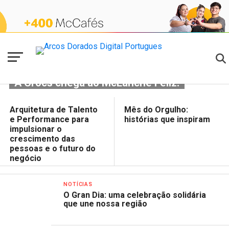
McLANCHE FELIZ
A Crocs chega ao McLanche Feliz!
NOTICIAS
NOTICIAS
Arquitetura de Talento
Mês do Orgulho:
e Performance para
histórias que inspiram
impulsionar o
crescimento das
pessoas e o futuro do
negócio
NOTÍCIAS
O Gran Dia: uma celebração solidária
que une nossa região